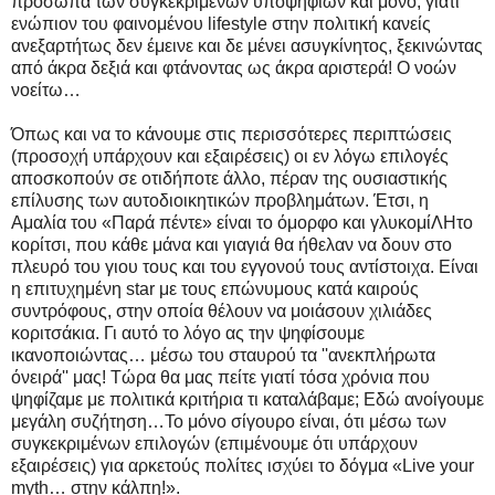
πρόσωπα των συγκεκριμένων υποψηφίων και μόνο, γιατί
ενώπιον του φαινομένου lifestyle στην πολιτική κανείς
ανεξαρτήτως δεν έμεινε και δε μένει ασυγκίνητος, ξεκινώντας
από άκρα δεξιά και φτάνοντας ως άκρα αριστερά! Ο νοών
νοείτω…
Όπως και να το κάνουμε στις περισσότερες περιπτώσεις
(προσοχή υπάρχουν και εξαιρέσεις) οι εν λόγω επιλογές
αποσκοπούν σε οτιδήποτε άλλο, πέραν της ουσιαστικής
επίλυσης των αυτοδιοικητικών προβλημάτων. Έτσι, η
Αμαλία του «Παρά πέντε» είναι το όμορφο και γλυκομίΛΗτο
κορίτσι, που κάθε μάνα και γιαγιά θα ήθελαν να δουν στο
πλευρό του γιου τους και του εγγονού τους αντίστοιχα. Είναι
η επιτυχημένη star με τους επώνυμους κατά καιρούς
συντρόφους, στην οποία θέλουν να μοιάσουν χιλιάδες
κοριτσάκια. Γι αυτό το λόγο ας την ψηφίσουμε
ικανοποιώντας… μέσω του σταυρού τα ''ανεκπλήρωτα
όνειρά'' μας! Τώρα θα μας πείτε γιατί τόσα χρόνια που
ψηφίζαμε με πολιτικά κριτήρια τι καταλάβαμε; Eδώ ανοίγουμε
μεγάλη συζήτηση…Το μόνο σίγουρο είναι, ότι μέσω των
συγκεκριμένων επιλογών (επιμένουμε ότι υπάρχουν
εξαιρέσεις) για αρκετούς πολίτες ισχύει το δόγμα «Live your
myth… στην κάλπη!».