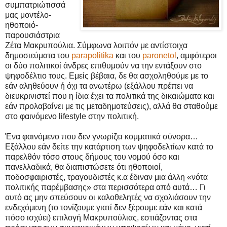
συμπατριώτισσά
μας μοντέλο-
ηθοποιό-
παρουσιάστρια
Ζέτα Μακρυπούλια. Σύμφωνα λοιπόν με αντίστοιχα
δημοσιεύματα του
parapolitika
και του
paronetol
, αμφότεροι
οι δύο πολιτικοί άνδρες επιθυμούν να την εντάξουν στο
ψηφοδέλτιο τους. Εμείς βέβαια, δε θα ασχοληθούμε με το
εάν αληθεύουν ή όχι τα ανωτέρω (εξάλλου πρέπει να
διευκρινιστεί που η ίδια έχει τα πολιτικά της δικαιώματα και
εάν προλαβαίνει με τις μεταδημοτεύσεις), αλλά θα σταθούμε
στο φαινόμενο lifestyle στην πολιτική.
Ένα φαινόμενο που δεν γνωρίζει κομματικά σύνορα…
Εξάλλου εάν δείτε την κατάρτιση των ψηφοδελτίων κατά το
παρελθόν τόσο στους δήμους του νομού όσο και
πανελλαδικά, θα διαπιστώσετε ότι ηθοποιοί,
ποδοσφαιριστές, τραγουδιστές κ.α έδιναν μια άλλη «νότα
πολιτικής παρέμβασης» στα περισσότερα από αυτά… Γι
αυτό ας μην σπεύσουν οι καλοθελητές να σχολιάσουν την
ενδεχόμενη (το τονίζουμε γιατί δεν ξέρουμε εάν και κατά
πόσο ισχύει) επιλογή Μακρυπούλιας, εστιάζοντας στα